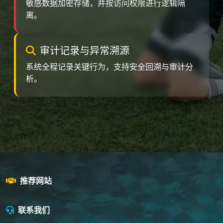
敏感数据加密存储，并按访问权限进行逻辑隔
离。
审计记录与异常溯源
系统全程记录关键行为，支持安全回溯与审计分
析。
推荐网站
联系我们