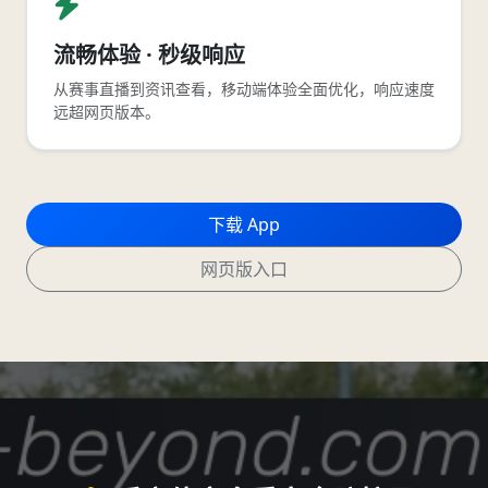
流畅体验 · 秒级响应
从赛事直播到资讯查看，移动端体验全面优化，响应速度
远超网页版本。
下载 App
网页版入口