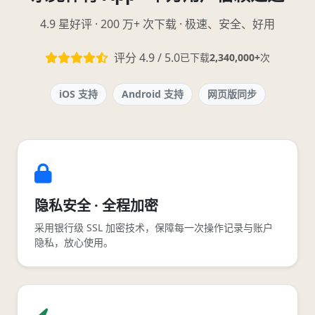
4.9 星好评 · 200 万+ 次下载 · 极速、安全、好用
评分 4.9 / 5.0
已下载
2,340,000+
次
iOS 支持
Android 支持
网页版同步
隐私安全 · 全程加密
采用银行级 SSL 加密技术，保障每一次操作记录与账户
隐私，放心使用。