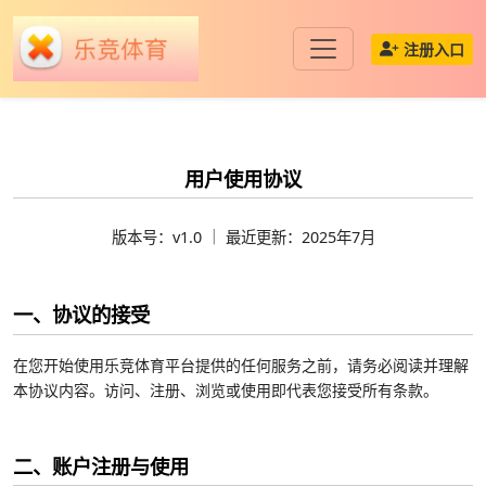
注册入口
用户使用协议
版本号：v1.0 ｜ 最近更新：2025年7月
一、协议的接受
在您开始使用乐竞体育平台提供的任何服务之前，请务必阅读并理解
本协议内容。访问、注册、浏览或使用即代表您接受所有条款。
二、账户注册与使用