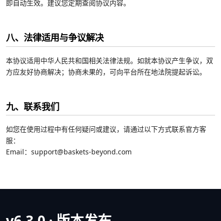
即自动生效。建议您定期查阅协议内容。
八、法律适用与争议解决
本协议适用中华人民共和国相关法律法规。如就本协议产生争议，双
方应友好协商解决；协商未果的，可向平台所在地法院提起诉讼。
九、联系我们
如您在使用过程中有任何疑问或建议，请通过以下方式联系官方客
服：
Email：support@baskets-beyond.com
v6.3.0 · 版本发布