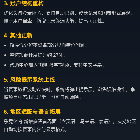
3. 账户结构重构
优化设备登录体验，支持自动识别；成长记录以图表形式展现，
便于用户自查；新增记录筛选功能，提高可读性。
4. 其他更新
解决低分辨率设备部分界面错位问题。
整体加载速度提升约 27%。
帮助中心加入“规则教学”视频，支持中文字幕。
5. 风险提示系统上线
当赛事数据波动过快时，系统将弹出提示层，避免误触操作。串
联项目中若出现异常，也可自动筛除。
6. 地区适配与语言拓展
乐竞体育 新增多语言界面（含英语、马来语、泰语），支持地区
自动切换赛事内容与显示格式。