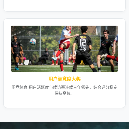
用户满意度大奖
乐竞体育 用户活跃度与续访率连续三年领先，综合评分稳定
保持高位。