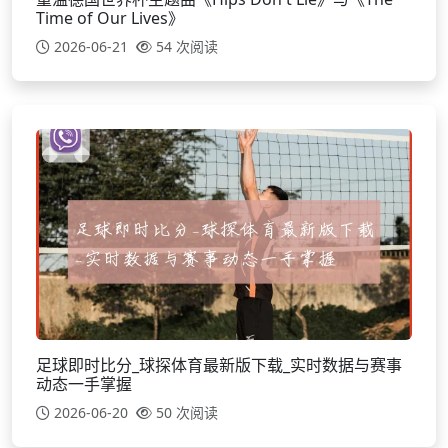
Time of Our Lives》
2026-06-21
54 次阅读
足球即时比分_球探体育最新版下载_实时数据与赛事
动态一手掌握
2026-06-20
50 次阅读