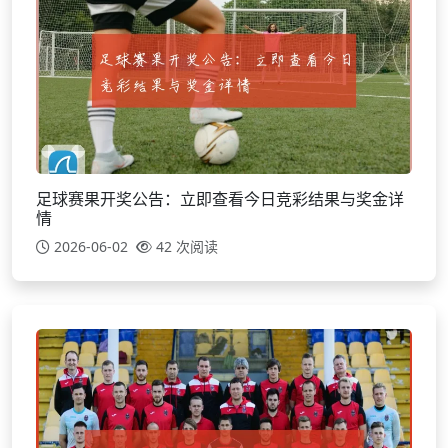
足球赛果开奖公告：立即查看今日竞彩结果与奖金详
情
2026-06-02
42 次阅读