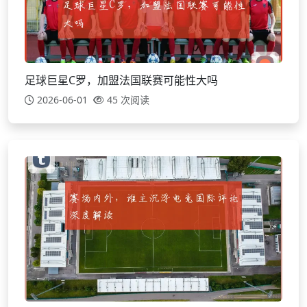
足球巨星C罗，加盟法国联赛可能性大吗
2026-06-01
45 次阅读