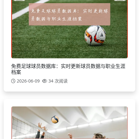
免费足球球员数据库：实时更新球员数据与职业生涯
档案
2026-06-09
34 次阅读