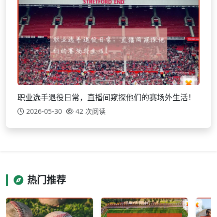
职业选手退役日常，直播间窥探他们的赛场外生活！
2026-05-30
42 次阅读
热门推荐