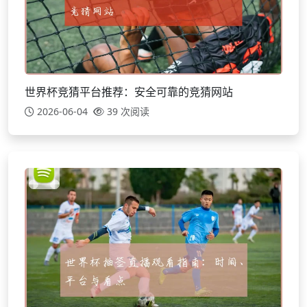
世界杯竞猜平台推荐：安全可靠的竞猜网站
2026-06-04
39 次阅读