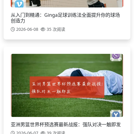
从入门到精通：Ginga足球训练法全面提升你的球场
创造力
2026-06-08
35 次阅读
亚洲男篮世界杯预选赛最新战报：强队对决一触即发
2026-06-07
39 次阅读