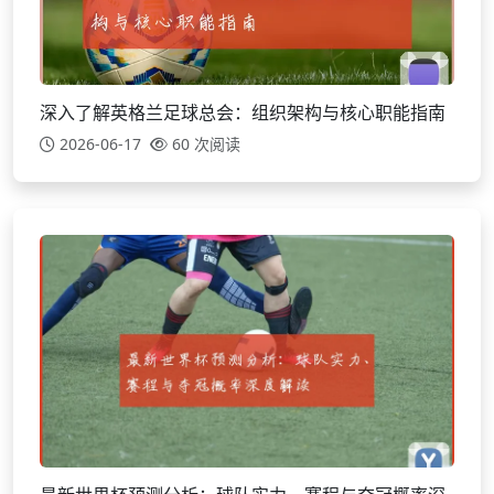
深入了解英格兰足球总会：组织架构与核心职能指南
2026-06-17
60 次阅读