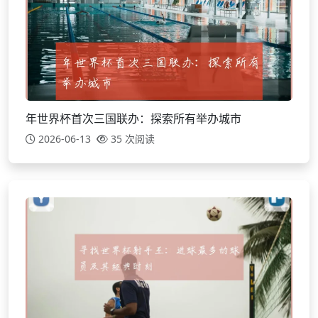
年世界杯首次三国联办：探索所有举办城市
2026-06-13
35 次阅读