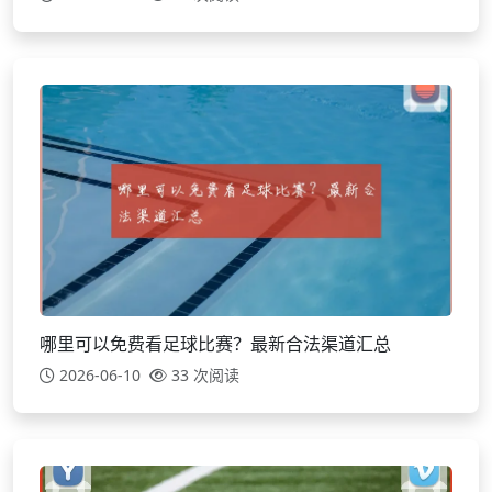
哪里可以免费看足球比赛？最新合法渠道汇总
2026-06-10
33 次阅读