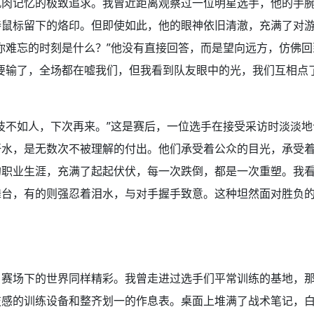
肌肉记忆的极致追求。我曾近距离观察过一位明星选手，他的手
持鼠标留下的烙印。但即使如此，他的眼神依旧清澈，充满了对
你难忘的时刻是什么？”他没有直接回答，而是望向远方，仿佛
要输了，全场都在嘘我们，但我看到队友眼中的光，我们互相点
技不如人，下次再来。”这是赛后，一位选手在接受采访时淡淡
汗水，是无数次不被理解的付出。他们承受着公众的目光，承受
的职业生涯，充满了起起伏伏，每一次跌倒，都是一次重塑。我
舞台，有的则强忍着泪水，与对手握手致意。这种坦然面对胜负
，赛场下的世界同样精彩。我曾走进过选手们平常训练的基地，
技感的训练设备和整齐划一的作息表。桌面上堆满了战术笔记，