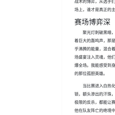
战术的博弈，从选手
场上，谁才是真正的
赛场博弈深
聚光灯刺破黑暗
着巨大的轰鸣声，那
乎沸腾的能量，混合
场盛宴注入灵魂，他
爆全场。我能感受到
的那位孤胆英雄。
当比赛进入白热
锁，额头渗出的汗珠，
极限的反杀，都能让赛
他在队友阵亡的绝境