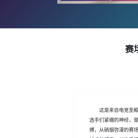
赛
这是来自电竞圣
选手们紧绷的神经，
搏，从硝烟弥漫的赛