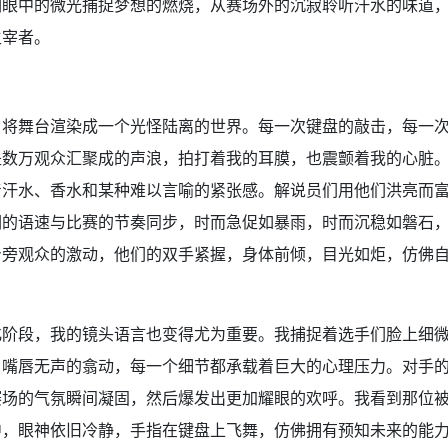
们眼中的微光捕捉梦想的燃烧，从赛场外的沉寂聆听汗水的味道
主宰者。
，将舞台渲染成一个光怪陆离的世界。每一次键盘的敲击，每一
是数万观众汇聚成的声浪，拍打着我的耳膜，也震颤着我的心脏
着汗水、香水和某种难以言喻的紧张感。解说员们用他们洪亮而
们的语速与比赛的节奏同步，时而急促如暴雨，时而沉稳如磐石
身旁观众的激动，他们的双手紧握，身体前倾，目光如炬，仿佛
化阶段，我的镜头语言也变得尤为重要。我捕捉着选手们脸上细
嘴唇无声的翕动，每一个细节都承载着巨大的心理压力。对手的一
场的气氛瞬间凝固，然后爆发出更加耀眼的欢呼。我看到那位被
中，眼神依旧冷静，手指在键盘上飞舞，仿佛拥有预知未来的能